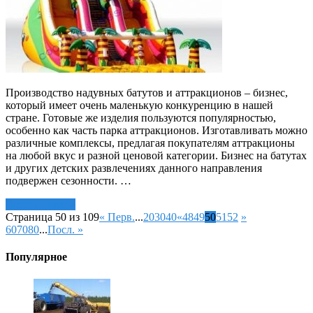
Производство надувных батутов и аттракционов – бизнес,
который имеет очень маленькую конкуренцию в нашей
стране. Готовые же изделия пользуются популярностью,
особенно как часть парка аттракционов. Изготавливать можно
различные комплексы, предлагая покупателям аттракционы
на любой вкус и разной ценовой категории. Бизнес на батутах
и других детских развлечениях данного направления
подвержен сезонности. …
Читать далее »
Страница 50 из 109
« Перв.
...
20
30
40
«
48
49
50
51
52
»
60
70
80
...
Посл. »
Популярное