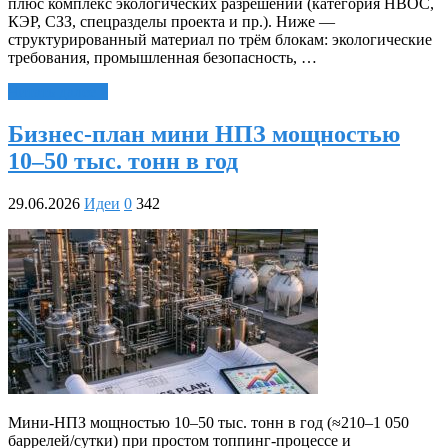
плюс комплекс экологических разрешений (категория НВОС,
КЭР, СЗЗ, спецразделы проекта и пр.). Ниже —
структурированный материал по трём блокам: экологические
требования, промышленная безопасность, …
Читать далее »
Бизнес-план мини НПЗ мощностью
10–50 тыс. тонн в год
29.06.2026
Идеи
0
342
Мини‑НПЗ мощностью 10–50 тыс. тонн в год (≈210–1 050
баррелей/сутки) при простом топпинг‑процессе и