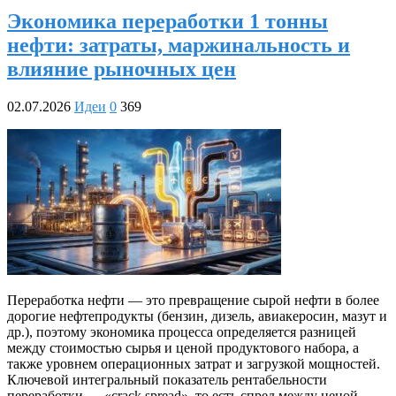
Экономика переработки 1 тонны
нефти: затраты, маржинальность и
влияние рыночных цен
02.07.2026
Идеи
0
369
Переработка нефти — это превращение сырой нефти в более
дорогие нефтепродукты (бензин, дизель, авиакеросин, мазут и
др.), поэтому экономика процесса определяется разницей
между стоимостью сырья и ценой продуктового набора, а
также уровнем операционных затрат и загрузкой мощностей.
Ключевой интегральный показатель рентабельности
переработки — «crack spread», то есть спред между ценой …