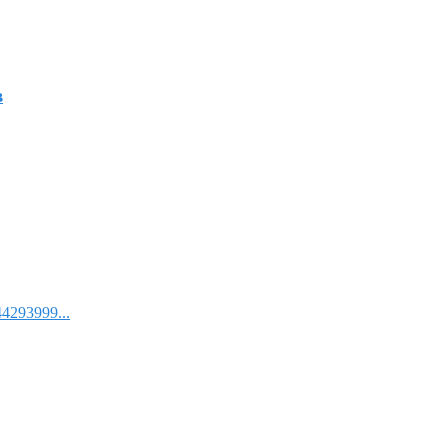
в
4293999...