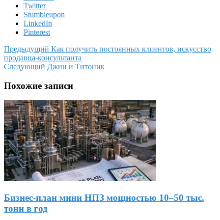
Twitter
Stumbleupon
LinkedIn
Pinterest
Предыдущий
Как получить постоянных клиентов, искусство
продавца-консультанта
Следующий
Джин и Титоник
Похожие записи
Бизнес-план мини НПЗ мощностью 10–50 тыс.
тонн в год