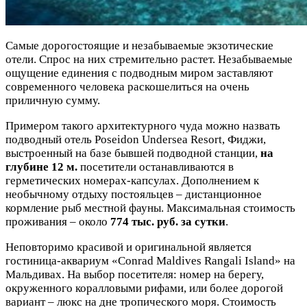
Самые дорогостоящие и незабываемые экзотические
отели. Спрос на них стремительно растет. Незабываемые
ощущение единения с подводным миром заставляют
современного человека раскошелиться на очень
приличную сумму.
Примером такого архитектурного чуда можно назвать
подводный отель Poseidon Undersea Resort, Фиджи,
выстроенный на базе бывшей подводной станции,
на
глубине 12 м.
посетители останавливаются в
герметических номерах-капсулах. Дополнением к
необычному отдыху постояльцев – дистанционное
кормление рыб местной фауны. Максимальная стоимость
проживания – около
774 тыс. руб. за сутки
.
Неповторимо красивой и оригинальной является
гостиница-аквариум «Conrad Maldives Rangali Island» на
Мальдивах. На выбор посетителя: номер на берегу,
окруженного коралловыми рифами, или более дорогой
вариант – люкс на дне тропического моря. Стоимость