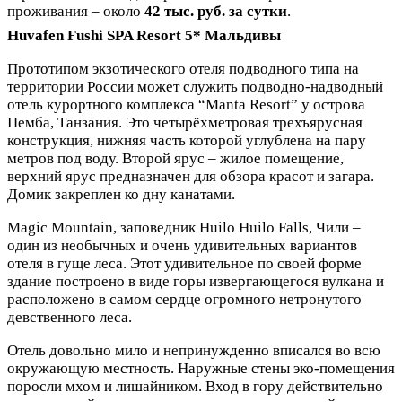
проживания – около
42 тыс. руб. за сутки
.
Huvafen Fushi SPA Resort 5* Мальдивы
Прототипом экзотического отеля подводного типа на
территории России может служить подводно-надводный
отель курортного комплекса “Manta Resort” у острова
Пемба, Танзания. Это четырёхметровая трехъярусная
конструкция, нижняя часть которой углублена на пару
метров под воду. Второй ярус – жилое помещение,
верхний ярус предназначен для обзора красот и загара.
Домик закреплен ко дну канатами.
Magic Mountain, заповедник Huilo Huilo Falls, Чили –
один из необычных и очень удивительных вариантов
отеля в гуще леса. Этот удивительное по своей форме
здание построено в виде горы извергающегося вулкана и
расположено в самом сердце огромного нетронутого
девственного леса.
Отель довольно мило и непринужденно вписался во всю
окружающую местность. Наружные стены эко-помещения
поросли мхом и лишайником. Вход в гору действительно