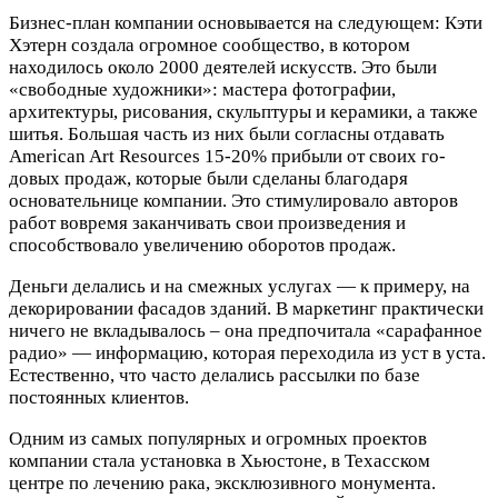
Бизнес-план компании основывается на следующем: Кэти
Хэтерн создала огромное сообщество, в котором
находилось около 2000 деятелей искусств. Это были
«свободные ху­дожники»: мастера фотографии,
архитектуры, рисования, скульптуры и керамики, а также
шитья. Большая часть из них были согласны отдавать
American Art Resources 15-20% прибыли от своих го­
довых продаж, которые были сделаны благодаря
основательнице компании. Это стимулировало авторов
работ вовремя заканчивать свои произведения и
способствовало увеличению оборотов продаж.
Деньги делались и на смежных услугах — к примеру, на
декорировании фасадов зданий. В маркетинг практически
ничего не вкладывалось – она предпочитала «сарафанное
ра­дио» — информацию, которая переходила из уст в уста.
Естественно, что часто делались рассылки по базе
постоянных клиентов.
Одним из самых популярных и огромных проектов
компании стала установка в Хьюстоне, в Техасском
центре по лечению рака, эксклюзивного монумента.