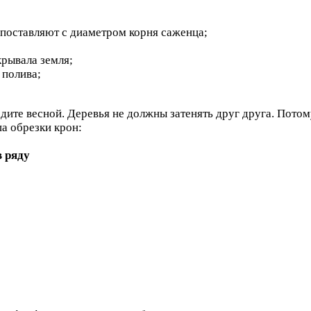
опоставляют с диаметром корня саженца;
крывала земля;
 полива;
одите весной. Деревья не должны затенять друг друга. Пото
па обрезки крон:
в ряду