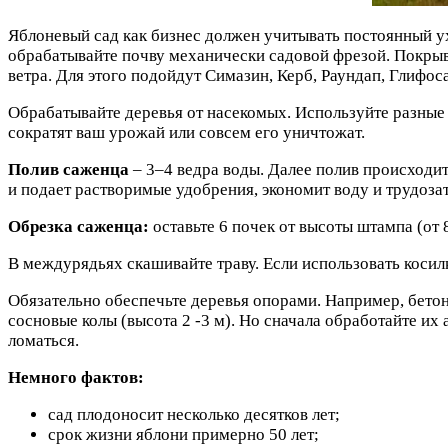
Яблоневый сад как бизнес должен учитывать постоянный ух
обрабатывайте почву механически садовой фрезой. Покрыв
ветра. Для этого подойдут Симазин, Керб, Раундап, Глифос
Обрабатывайте деревья от насекомых. Используйте разные 
сократят ваш урожай или совсем его уничтожат.
Полив саженца
– 3–4 ведра воды. Далее полив происходит
и подает растворимые удобрения, экономит воду и трудоза
Обрезка саженца:
оставьте 6 почек от высоты штампа (от 8
В междурядьях скашивайте траву. Если использовать косилк
Обязательно обеспечьте деревья опорами. Например, бетонн
сосновые колы (высота 2 -3 м). Но сначала обработайте их
ломаться.
Немного фактов:
сад плодоносит несколько десятков лет;
срок жизни яблони примерно 50 лет;