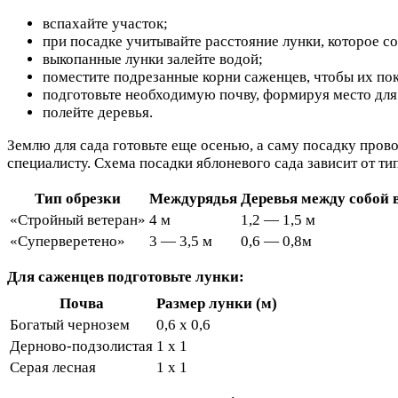
вспахайте участок;
при посадке учитывайте расстояние лунки, которое с
выкопанные лунки залейте водой;
поместите подрезанные корни саженцев, чтобы их по
подготовьте необходимую почву, формируя место для
полейте деревья.
Землю для сада готовьте еще осенью, а саму посадку пров
специалисту. Схема посадки яблоневого сада зависит от ти
Тип обрезки
Междурядья
Деревья между собой 
«Стройный ветеран»
4 м
1,2 — 1,5 м
«Суперверетено»
3 — 3,5 м
0,6 — 0,8м
Для саженцев подготовьте лунки:
Почва
Размер лунки (м)
Богатый чернозем
0,6 х 0,6
Дерново-подзолистая
1 х 1
Серая лесная
1 х 1