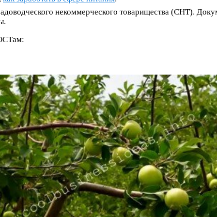
садоводческого некоммерческого товарищества (СНТ). Доку
ы.
ОСТам: