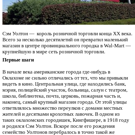
Сэм Уолтон — король розничной торговли конца XX века.
Всего за несколько десятилетий он превратил маленький
магазин в центре провинциального городка в Wal-Mart —
крупнейшую в мире сеть розничной торговли.
Первые шаги
В начале века американские города где-нибудь в
Оклахоме не сильно отличались от тех, что мы привыкли
видеть в кино. Центральная улица, где находились банк,
мэрия, полицейский участок, больница, салун с театром,
школа, библиотека, почта, церковь, пожарная часть и,
наконец, самый крупный магазин города. От этой улицы
ответвлялось множество переулков с домами местных
жителей и десятками крохотных лавочек. В одном из
таких оклахомских городишек, Кингфишере, в 1918 году
и родился Сэм Уолтон. Вскоре после его рождения
семейство Уолтонов перебралось в точно такой же