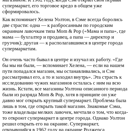
супермаркет, его торговое кредо в общем уже
сформировалось.
Как вспоминает Хелена Уолтон, в Сэме всегда боролись
две страсти: одна — к разбросанным по городским
окраинам лавочкам типа Mom & Pop («Мама и папа», где
мама — бухгалтер и продавец, а папа — директор и
грузчик); другая — к располагавшимся в центре города
супермаркетам.
Он очень часто бывал в центре и изучал их работу. «Где
бы мы ни были, — вспоминает Хелена, — если на нашем
пути попадался магазин, мы останавливались, и Сэм
рассматривал его, а то и заходил внутрь». Эта страсть к
исследованию чужих магазинов осталась с ним на всю
жизнь. Кстати, все магазины Уолтона описанного периода
были из разряда Mom & Pop, хотя в принципе он уже
давно мог открыть крупный супермаркет. Проблема была
лишь в том, где открыть такой магазин. Знакомые Сэма,
тоже владельцы мелких лавочек, мечтали о том, что когда-
то откроют супермаркет в центре города. Однако Уолтон
решил открыть его на окраине. Супермаркет,
открывшийся в 1962 году на окраине Роджерса