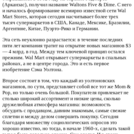
(Арканзас), получил название Waltons Five & Dime. С него
и началось формирование всемирно известной сети Wal
Mart Stores, которая сегодня насчитывает более трех
тысяч супермаркетов в США, Канаде, Мексике, Бразилии,
Аргентине, Китае, Пуэрто-Рико и Германии.
Эта сеть неуклонно разрастается: в течение последних
пяти лет компания тратит на открытие новых магазинов $3
— 4 млрд. в год. Между тем ключевой принцип остался
прежним. Wal Mart открывает супермаркеты в спальных
районах, а не в центре города. Это и есть первое
изобретение Сэма Уолтона.
Второе состоит в том, что каждый из уолтоновских
магазинов, по сути, представляет собой все тот же Mom &
Pop, но только очень большой. Покупателя привлекает не
столько широкий ассортимент и низкие цены, сколько
дружелюбная атмосфера магазина: возможность
обсудить с продавцом, давним знакомым, самые свежие
сплетни и между делом совершить покупку. Сегодня
благодаря множеству социологических опросов это
хорошо известно, но тогда, в начале 1960-х, сделать такой