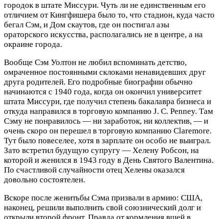
городок в штате Миссури. Чуть ли не единственным его
отличием от Кингфишера было то, что стадион, куда часто
бегал Сэм, и Дом скаутов, где он постигал азы
ораторского искусства, располагались не в центре, а на
окраине города.
Вообще Сэм Уолтон не любил вспоминать детство,
омраченное постоянными склоками ненавидевших друг
друга родителей. Его подробные биографии обычно
начинаются с 1940 года, когда он окончил университет
штата Миссури, где получил степень бакалавра бизнеса и
откуда направился в торговую компанию J. C. Penney. Там
Сэму не понравилось — ни заработок, ни коллектив, — и
очень скоро он перешел в торговую компанию Claremore.
Тут было повеселее, хотя в зарплате он особо не выиграл.
Зато встретил будущую супругу — Хелену Робсон, на
которой и женился в 1943 году в День Святого Валентина.
По счастливой случайности отец Хелены оказался
довольно состоятелен.
Вскоре после женитьбы Сэма призвали в армию: США,
наконец, решили выполнить свой союзнический долг и
открыли второй фронт. Правда от кормления вшей в