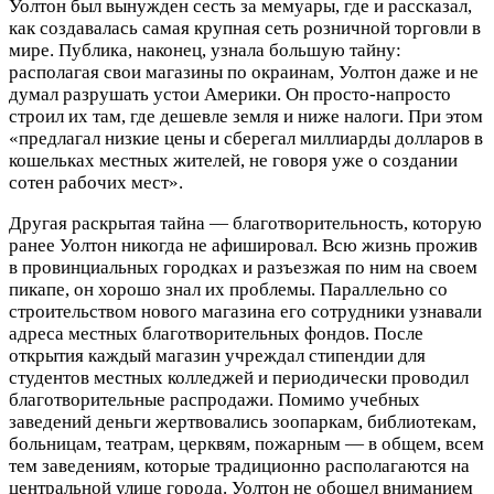
Уолтон был вынужден сесть за мемуары, где и рассказал,
как создавалась самая крупная сеть розничной торговли в
мире. Публика, наконец, узнала большую тайну:
располагая свои магазины по окраинам, Уолтон даже и не
думал разрушать устои Америки. Он просто-напросто
строил их там, где дешевле земля и ниже налоги. При этом
«предлагал низкие цены и сберегал миллиарды долларов в
кошельках местных жителей, не говоря уже о создании
сотен рабочих мест».
Другая раскрытая тайна — благотворительность, которую
ранее Уолтон никогда не афишировал. Всю жизнь прожив
в провинциальных городках и разъезжая по ним на своем
пикапе, он хорошо знал их проблемы. Параллельно со
строительством нового магазина его сотрудники узнавали
адреса местных благотворительных фондов. После
открытия каждый магазин учреждал стипендии для
студентов местных колледжей и периодически проводил
благотворительные распродажи. Помимо учебных
заведений деньги жертвовались зоопаркам, библиотекам,
больницам, театрам, церквям, пожарным — в общем, всем
тем заведениям, которые традиционно располагаются на
центральной улице города. Уолтон не обошел вниманием