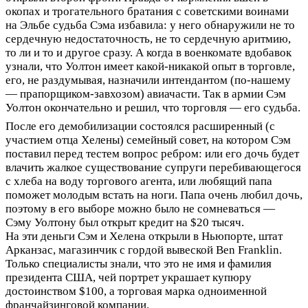
окопах и трогательного братания с советскими воинами
на Эльбе судьба Сэма избавила: у него обнаружили не то
сердечную недостаточность, не то сердечную аритмию,
то ли и то и другое сразу. А когда в военкомате вдобавок
узнали, что Уолтон имеет какой-никакой опыт в торговле,
его, не раздумывая, назначили интендантом (по-нашему
— прапорщиком-завхозом) авиачасти. Так в армии Сэм
Уолтон окончательно и решил, что торговля — его судьба.
После его демобилизации состоялся расширенный (с
участием отца Хелены) семейный совет, на котором Сэм
поставил перед тестем вопрос ребром: или его дочь будет
влачить жалкое существование супруги перебивающегося
с хлеба на воду торгового агента, или любящий папа
поможет молодым встать на ноги. Папа очень любил дочь,
поэтому в его выборе можно было не сомневаться —
Сэму Уолтону был открыт кредит на $20 тысяч.
На эти деньги Сэм и Хелена открыли в Ньюпорте, штат
Арканзас, магазинчик с гордой вывеской Ben Franklin.
Только специалисты знали, что это не имя и фамилия
президента США, чей портрет украшает купюру
достоинством $100, а торговая марка одноименной
франчайзинговой компании.