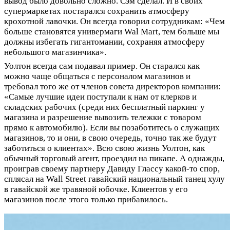
вывод было довольно сложно. Сэм сделал. И в своих
супермаркетах постарался сохранить атмосферу
крохотной лавочки. Он всегда говорил сотрудникам: «Чем
больше становятся универмаги Wal Mart, тем больше мы
должны избегать гигантомании, сохраняя атмосферу
небольшого магазинчика».
Уолтон всегда сам подавал пример. Он старался как
можно чаще общаться с персоналом магазинов и
требовал того же от членов совета директоров компании:
«Самые лучшие идеи поступали к нам от клерков и
складских рабочих (среди них бесплатный паркинг у
магазина и разрешение вывозить тележки с товаром
прямо к автомобилю). Если вы позаботитесь о служащих
магазинов, то и они, в свою очередь, точно так же будут
заботиться о клиентах». Всю свою жизнь Уолтон, как
обычный торговый агент, проездил на пикапе. А однажды,
проиграв своему партнеру Давиду Глассу какой-то спор,
сплясал на Wall Street гавайский национальный танец хулу
в гавайской же травяной юбочке. Клиентов у его
магазинов после этого только прибавилось.