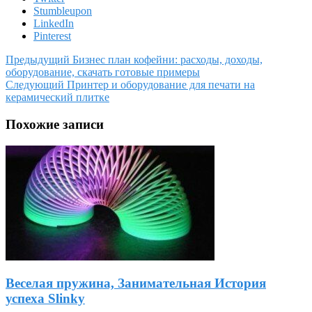
Stumbleupon
LinkedIn
Pinterest
Предыдущий
Бизнес план кофейни: расходы, доходы,
оборудование, скачать готовые примеры
Следующий
Принтер и оборудование для печати на
керамический плитке
Похожие записи
Веселая пружина, Занимательная История
успеха Slinky