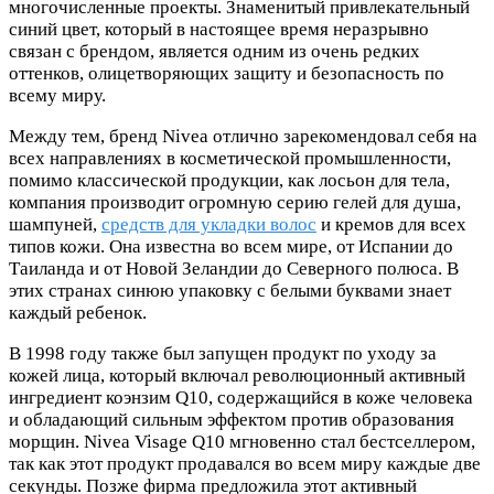
многочисленные проекты. Знаменитый привлекательный
синий цвет, который в настоящее время неразрывно
связан с брендом, является одним из очень редких
оттенков, олицетворяющих защиту и безопасность по
всему миру.
Между тем, бренд Nivea отлично зарекомендовал себя на
всех направлениях в косметической промышленности,
помимо классической продукции, как лосьон для тела,
компания производит огромную серию гелей для душа,
шампуней,
средств для укладки волос
и кремов для всех
типов кожи. Она известна во всем мире, от Испании до
Таиланда и от Новой Зеландии до Северного полюса. В
этих странах синюю упаковку с белыми буквами знает
каждый ребенок.
В 1998 году также был запущен продукт по уходу за
кожей лица, который включал революционный активный
ингредиент коэнзим Q10, содержащийся в коже человека
и обладающий сильным эффектом против образования
морщин. Nivea Visage Q10 мгновенно стал бестселлером,
так как этот продукт продавался во всем миру каждые две
секунды. Позже фирма предложила этот активный