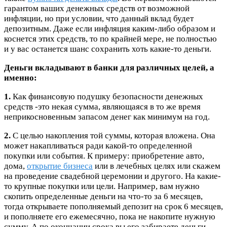
гарантом ваших денежных средств от возможной
инфляции, но при условии, что данный вклад будет
депозитным. Даже если инфляция каким-либо образом и
коснется этих средств, то по крайней мере, не полностью
и у вас останется шанс сохранить хоть какие-то деньги.
Деньги вкладывают в банки для различных целей, а
именно:
1.
Как финансовую подушку безопасности денежных
средств -это некая сумма, являющаяся в то же время
неприкосновенным запасом денег как минимум на год.
2.
С целью накопления той суммы, которая вложена. Она
может накапливаться ради какой-то определенной
покупки или события. К примеру: приобретение авто,
дома,
открытие бизнеса
или в лечебных целях или скажем
на проведение свадебной церемонии и другого. На какие-
то крупные покупки или цели. Например, вам нужно
скопить определенные деньги на что-то за 6 месяцев,
тогда открываете пополняемый депозит на срок 6 месяцев,
и пополняете его ежемесячно, пока не накопите нужную
сумму. А по окончании срока вы его забираете деньги