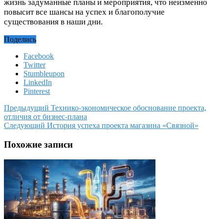
жизнь задуманные планы и мероприятия, что неизменно
повысит все шансы на успех и благополучие
существования в наши дни.
Поделись
Facebook
Twitter
Stumbleupon
LinkedIn
Pinterest
Предыдущий
Технико-экономическое обоснование проекта,
отличия от бизнес-плана
Следующий
История успеха проекта магазина «Связной»
Похожие записи