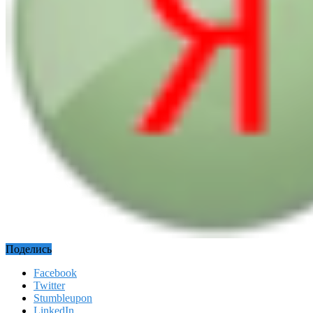
Поделись
Facebook
Twitter
Stumbleupon
LinkedIn