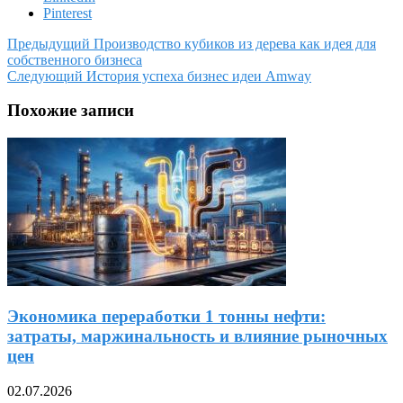
Pinterest
Предыдущий
Производство кубиков из дерева как идея для
собственного бизнеса
Следующий
История успеха бизнес идеи Amway
Похожие записи
Экономика переработки 1 тонны нефти:
затраты, маржинальность и влияние рыночных
цен
02.07.2026