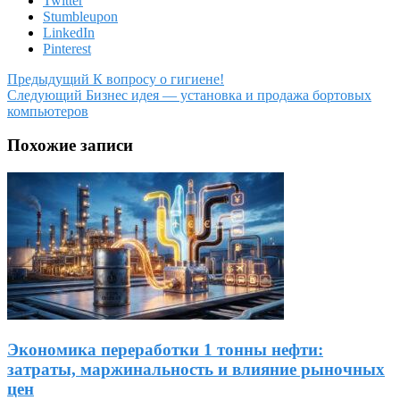
Twitter
Stumbleupon
LinkedIn
Pinterest
Предыдущий
К вопросу о гигиене!
Следующий
Бизнес идея — установка и продажа бортовых
компьютеров
Похожие записи
Экономика переработки 1 тонны нефти:
затраты, маржинальность и влияние рыночных
цен