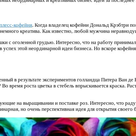
самых неординарных и креативных бизнес идей за последнее 
плесс-кофейня
. Когда владелец кофейни Дональд Крэбтри по
 немного креатива. Как известно, любой мужчина неравноду
шки с оголенной грудью. Интересно, что на работу принимал
в успех этой неординарной идеи бизнеса. Но вскоре кофейня
енный в результате экспериментов голландца Питера Ван де
 Во время роста цветка в стебель впрыскивается краска. Рас
ующие на выращивании и поставке роз. Интересно, что раду
инарная, но очень перспективная идея для открытия своего 