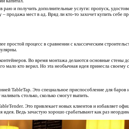
ий капитал.
 в раю и получить дополнительные услуги: пропуск, удостов
 продажа мест в ад. Вряд ли кто-то захочет купить себе пр
олее простой процесс в сравнении с классическим строите
пулярны.
 контейнеров. Во время монтажа делаются основные стены 
ого мало кто верил. Но эта необычная идея принесла своему
ией TableTap. Это специальное приспособление для баров и 
наливать столько, сколько смогут выпить.
bleTender. Это привлекает новых клиентов и избавляет офиц
я идея. Ведь зачастую хорошо срабатывают как раз неордин