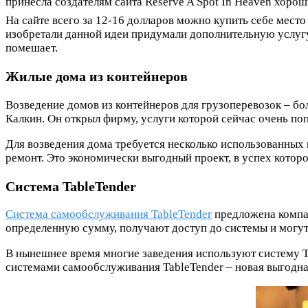
принесла создателям сайта Reserve A Spot In Heaven хорош
На сайте всего за 12-16 долларов можно купить себе место
изобретали данной идеи придумали дополнительную услугу –
помешает.
Жилые дома из контейнеров
Возведение домов из контейнеров для грузоперевозок – б
Калкин. Он открыл фирму, услуги которой сейчас очень по
Для возведения дома требуется несколько использованных
ремонт. Это экономически выгодный проект, в успех котор
Система TableTender
Система самообслуживания TableTender
предложена компан
определенную сумму, получают доступ до системы и могут 
В нынешнее время многие заведения используют систему Ta
системами самообслуживания TableTender – новая выгодна