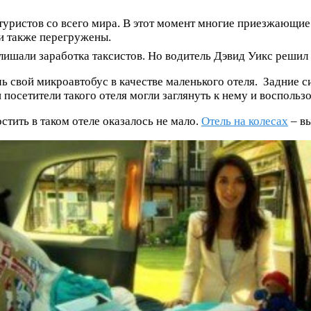
туристов со всего мира. В этот момент многие приезжающие
и также перегружены.
 лишали заработка таксистов. Но водитель Дэвид Уикс решил
ночь свой микроавтобус в качестве маленького отеля. Задни
посетители такого отеля могли заглянуть к нему и воспольз
тить в таком отеле оказалось не мало.
Отель на колесах
– вы