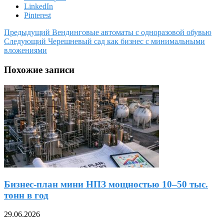
LinkedIn
Pinterest
Предыдущий
Вендинговые автоматы с одноразовой обувью
Следующий
Черешневый сад как бизнес с минимальными
вложениями
Похожие записи
Бизнес-план мини НПЗ мощностью 10–50 тыс.
тонн в год
29.06.2026