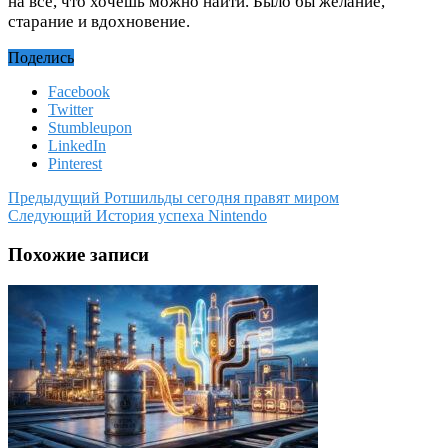
на все, что хочешь можно найти. Было бы желание,
старание и вдохновение.
Поделись
Facebook
Twitter
Stumbleupon
LinkedIn
Pinterest
Предыдущий
Ротшильды сегодня правят миром
Следующий
История успеха Nintendo
Похожие записи