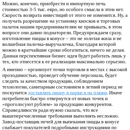
Можно, конечно, приобрести и импортную печь
стоимостью 3-5 тыс. евро, но особого смысла в этом нет.
Скорость возврата инвестиций от этого не изменится. Ну, а
получать разрешение на установку киосков и торговых
палаток нашим предпринимателям не привыкать, в этом
вопросе они давно поднаторели. Предупреждаем сразу,
изготовление пиццы в конусе – это не золотая жила и не
волшебная палочка-выручалочка, благодаря которой
можно в кратчайшие сроки обогатиться, ничего не делая.
Данная перспективная бизнес идея будет работать лишь у
тех, кто отнесется к ее реализации максимально серьезно.
А именно – организует точки торговли в местах с высокой
проходимостью, проведет обучение персонала, будет
следить за качеством продукции, соблюдением
технологии, санитарным состоянием в летний период не
поскупится
доставлять пиццу в парки и на пляжи
. Иначе
потребители быстро отвернутся от новых точек и
«проголосуют рублем» за продукцию конкурентов.
Справедливости ради нужно сказать, что все
вышеперечисленные требования выполнять несложно.
Завод-поставщик печей для выпекания пиццы в конусе
снабжает покупателей подробными инструкциями по