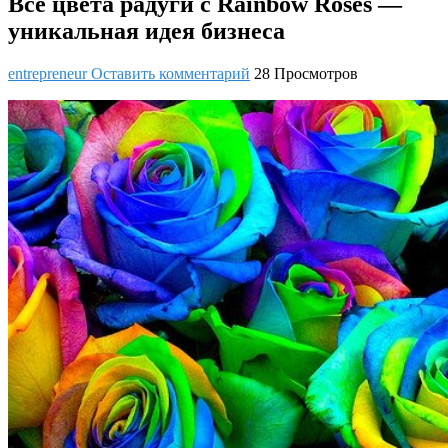
Все цвета радуги с Rainbow Roses —
уникальная идея бизнеса
entrepreneur
Оставить комментарий
28 Просмотров