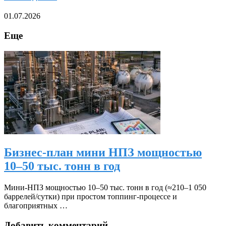
01.07.2026
Еще
Бизнес-план мини НПЗ мощностью
10–50 тыс. тонн в год
Мини‑НПЗ мощностью 10–50 тыс. тонн в год (≈210–1 050
баррелей/сутки) при простом топпинг‑процессе и
благоприятных …
Добавить комментарий