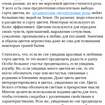
очень разные, но все же королевой цветов считается роза.
У всех есть свои предпочтения относительно выбора
сорта цветов, но
органические двухметровые розы
любят
большинство людей на Земле. По разному люди относятся
к расцветке и сорту цветов. Некоторые используют их
более эффективнее. Цветами пользуются для передачи
своих чувств, приглашений, выражения сочувствия,
сожаление, признавались в любви, для посланий. Значения
и образы цветов перенесены даже во сны для толкования
некоторых граней бытия.
Считалось, что, если во сне увидишь красивые и любимые
сорта цветов, то это может предвещать радость и удачу.
Особо большое счастье предвещалось, если увидишь
клумбу. Но, если увидишь много цветов во сне, то это
могло обозначать горе или несчастья, связанные с
родными и близкими людьми. Даже цвета цветов
интерпретировались в цветах, увиденных во сне. Цвета
белого оттенка обозначали светлые и прекрасные мысли.
Многие целители использовали издавна цветы для того,
чтобы готовить снадобья с различными свойствами и
характеристиками. Роза же, увиденная во сне предвещала