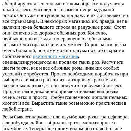
абсорбируются лепестками и таким образом получается
такой эффект. Этот вид роз называют еще радужной
розой. Они уже поступили на продажу и их доставляют во
все страны мира. В некоторых магазинах их, правда, нет в
наличии из-за большого спроса на радужные розы. Стоят
они, конечно же, дороже обычных роз. Конечно,
необычно они выглядят по сравнению с обычными
розами. Они гораздо ярче и заметнее. Спрос на эти цветы
очень большой, поэтому можно задуматься об открытии
собственного
цветочного магазина
,
специализирующегося на продаже таких роз. Растут эти
цветы также, как и все обычные розы, никаких особых
условий не требуется. Просто необходимо поработать при
выборе оттенков и рассчитать дозировку красителя в
различных партиях, чтобы получить требуемый эффект.
Придать такой диковинно привлекательный вид розам
очень легко и просто. Требуется немного дополнительных
хлопот и все. Вырастить такие розы можно практически в
любой стране.
Розы бывают парковые или клумбовые, розы грандфилора,
флорибунда, чайно-гобридные розы, миниатюрные и
штамбовые. Теперь еще одним видом роз стало больше