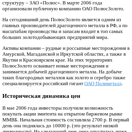
структуру – ЗАО «Полюс». В марте 2006 года
организовали публичную компанию ОАО ПолюсЗолото.
На сегодняшний день ПолюсЗолото является одним из
главных производителей драгоценного металла в РФ, а по
масштабам производства и запасам входит в топ самых
больших золотодобывающих предприятий мира.
Активы компании – рудные и россыпные месторождения в
Амурской, Магаданской и Иркутской областях, а также в
Якутии и Красноярском крае. На этих территориях
ПолюсЗолото осваивает новые месторождения и
занимается добычей драгоценного металла. На добыче
таких благородных металлов как золото и серебро также
специализируется российский гигант
ОАО Полиметалл
.
Историческая динамика цен
В мае 2006 года инвесторы получили возможность
покупать акции эмитента на открытом биржевом рынке
ММВБ. Начальная стоимость составляла 2700 р. В первый
день она поднялась до 10000 р. (это результат низкой
ликвидности). На следующий день цена опустилась ниже