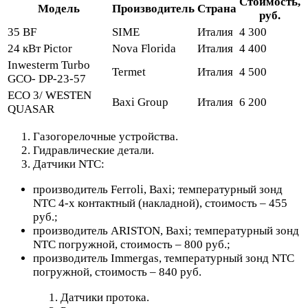
Стоимость,
Модель
Производитель
Страна
руб.
35 BF
SIME
Италия
4 300
24 кВт Pictor
Nova Florida
Италия
4 400
Inwesterm Turbo
Termet
Италия
4 500
GCO- DP-23-57
ECO 3/ WESTEN
Baxi Group
Италия
6 200
QUASAR
Газогорелочные устройства.
Гидравлические детали.
Датчики NTС:
производитель Ferroli, Baxi; температурный зонд
NTC 4-х контактный (накладной), стоимость – 455
руб.;
производитель ARISTON, Baxi; температурный зонд
NTC погружной, стоимость – 800 руб.;
производитель Immergas, температурный зонд NTC
погружной, стоимость – 840 руб.
Датчики протока.