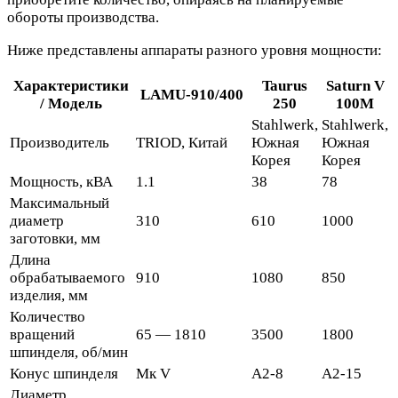
обороты производства.
Ниже представлены аппараты разного уровня мощности:
Характеристики
Taurus
Saturn V
LAMU-910/400
/ Модель
250
100M
Stahlwerk,
Stahlwerk,
Производитель
TRIOD, Китай
Южная
Южная
Корея
Корея
Мощность, кВА
1.1
38
78
Максимальный
диаметр
310
610
1000
заготовки, мм
Длина
обрабатываемого
910
1080
850
изделия, мм
Количество
вращений
65 — 1810
3500
1800
шпинделя, об/мин
Конус шпинделя
Мк V
А2-8
A2-15
Диаметр