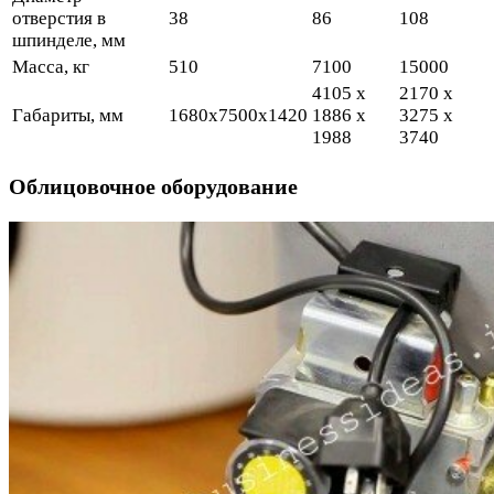
отверстия в
38
86
108
шпинделе, мм
Масса, кг
510
7100
15000
4105 x
2170 x
Габариты, мм
1680x7500x1420
1886 x
3275 x
1988
3740
Облицовочное оборудование