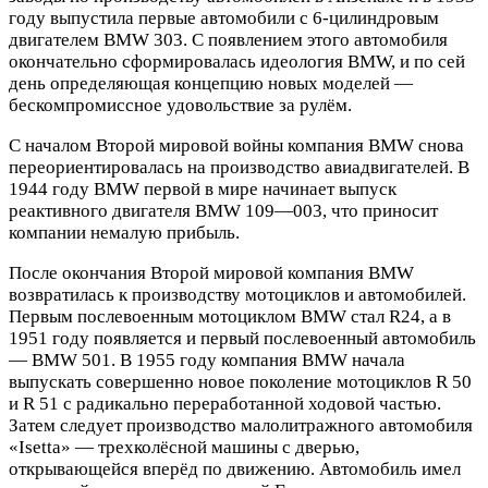
году выпустила первые автомобили с 6-цилиндровым
двигателем BMW 303. C появлением этого автомобиля
окончательно сформировалась идеология BMW, и по сей
день определяющая концепцию новых моделей —
бескомпромиссное удовольствие за рулём.
С началом Второй мировой войны компания BMW снова
переориентировалась на производство авиадвигателей. В
1944 году BMW первой в мире начинает выпуск
реактивного двигателя BMW 109—003, что приносит
компании немалую прибыль.
После окончания Второй мировой компания BMW
возвратилась к производству мотоциклов и автомобилей.
Первым послевоенным мотоциклом BMW стал R24, а в
1951 году появляется и первый послевоенный автомобиль
— BMW 501. В 1955 году компания BMW начала
выпускать совершенно новое поколение мотоциклов R 50
и R 51 с радикально переработанной ходовой частью.
Затем следует производство малолитражного автомобиля
«Isetta» — трехколёсной машины с дверью,
открывающейся вперёд по движению. Автомобиль имел