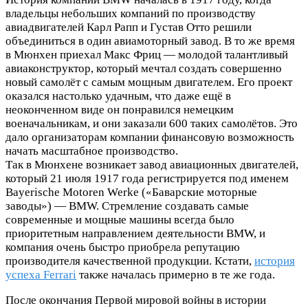
владельцы небольших компаний по производству
авиадвигателей Карл Рапп и Густав Отто решили
объединиться в один авиамоторный завод. В то же время
в Мюнхен приехал Макс Фриц — молодой талантливый
авиаконструктор, который мечтал создать совершенно
новый самолёт с самым мощным двигателем. Его проект
оказался настолько удачным, что даже ещё в
неоконченном виде он понравился немецким
военачальникам, и они заказали 600 таких самолётов. Это
дало организаторам компании финансовую возможность
начать масштабное производство.
Так в Мюнхене возникает завод авиационных двигателей,
который 21 июля 1917 года регистрируется под именем
Bayerische Motoren Werke («Баварские моторные
заводы») — BMW. Стремление создавать самые
современные и мощные машины всегда было
приоритетным направлением деятельности BMW, и
компания очень быстро приобрела репутацию
производителя качественной продукции. Кстати,
история
успеха Ferrari
также началась примерно в те же года.
После окончания Первой мировой войны в истории