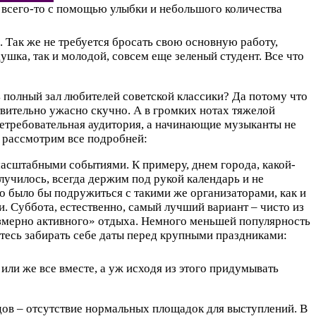
, всего-то с помощью улыбки и небольшого количества
. Так же не требуется бросать свою основную работу,
шка, так и молодой, совсем еще зеленый студент. Все что
ь полный зал любителей советской классики? Да потому что
ствительно ужасно скучно. А в громких нотах тяжелой
 нетребовательная аудитория, а начинающие музыканты не
те рассмотрим все подробней:
масштабными событиями. К примеру, днем города, какой-
случилось, всегда держим под рукой календарь и не
о было бы подружиться с такими же организаторами, как и
и. Суббота, естественно, самый лучший вариант – чисто из
резмерно активного» отдыха. Немного меньшей популярность
йтесь забирать себе даты перед крупными праздниками:
 или же все вместе, а уж исходя из этого придумывать
дов – отсутствие нормальных площадок для выступлений. В