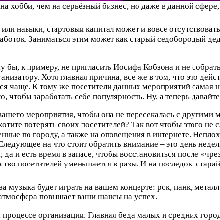
на хобби, чем на серьёзный бизнес, но даже в данной сфере
или навыки, стартовый капитал может и вовсе отсутствовать
аботок. Заниматься этим может как старый седобородый деду
 бы, к примеру, не пригласить Иосифа Кобзона и не собрат
анизатору. Хотя главная причина, все же в том, что это дей
иться чаще. К тому же посетители данных мероприятий самая
го, чтобы заработать себе популярность. Ну, а теперь давай
вашего мероприятия, чтобы она не пересекалась с другими 
отите потерять своих посетителей? Так вот чтобы этого не 
ные по городу, а также на оповещения в интернете. Неплох
 Следующее на что стоит обратить внимание – это день недел
, да и есть время в запасе, чтобы восстановиться после «ч
ство посетителей уменьшается в разы. И на последок, стара
!
за музыка будет играть на вашем концерте: рок, панк, металл
 атмосфера повышает ваши шансы на успех.
 процессе организации. Главная беда малых и средних горо