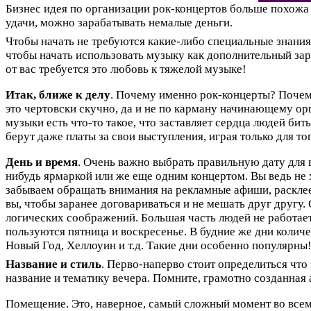
Бизнес идея по организации рок-концертов больше похожа 
удачи, можно зарабатывать немалые деньги.
Чтобы начать не требуются какие-либо специальные знания 
чтобы начать использовать музыку как дополнительный зар
от вас требуется это любовь к тяжелой музыке!
Итак, ближе к делу
. Почему именно рок-концерты? Почему
это чертовски скучно, да и не по карману начинающему орг
музыки есть что-то такое, что заставляет сердца людей б
берут даже платы за свои выступления, играя только для то
День и время
. Очень важно выбрать правильную дату для 
нибудь ярмаркой или же еще одним концертом. Вы ведь не х
забываем обращать внимания на рекламные афиши, расклеен
вы, чтобы заранее договариваться и не мешать друг другу.
логических соображений. Большая часть людей не работает
пользуются пятница и воскресенье. В будние же дни количе
Новый Год, Хеллоуин и т.д. Такие дни особенно популярны
Название и стиль
. Перво-наперво стоит определиться что 
название и тематику вечера. Помните, грамотно созданная
Помещение. Это, наверное, самый сложный момент во всем