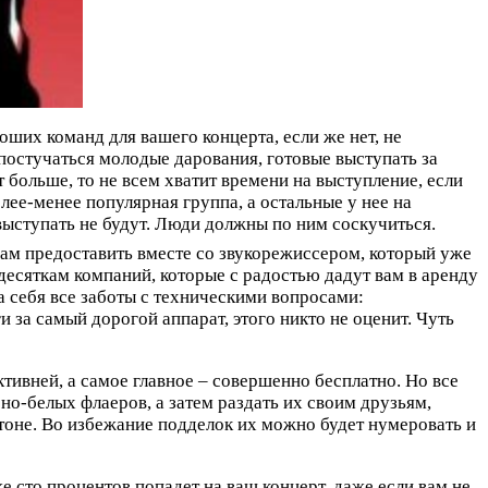
роших команд для вашего концерта, если же нет, не
 постучаться молодые дарования, готовые выступать за
 больше, то не всем хватит времени на выступление, если
лее-менее популярная группа, а остальные у нее на
выступать не будут. Люди должны по ним соскучиться.
вам предоставить вместе со звукорежиссером, который уже
 десяткам компаний, которые с радостью дадут вам в аренду
а себя все заботы с техническими вопросами:
и за самый дорогой аппарат, этого никто не оценит. Чуть
тивней, а самое главное – совершенно бесплатно. Но все
но-белых флаеров, а затем раздать их своим друзьям,
ртоне. Во избежание подделок их можно будет нумеровать и
 сто процентов попадет на ваш концерт, даже если вам не