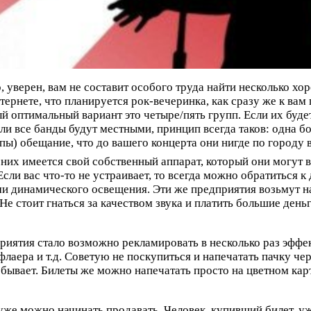
, уверен, вам не составит особого труда найти несколько хо
тернете, что планируется рок-вечеринка, как сразу же к вам
й оптимальный вариант это четыре/пять групп. Если их будет
ли все банды будут местными, принцип всегда таков: одна бо
пы) обещание, что до вашего концерта они нигде по городу 
 них имеется свой собственный аппарат, который они могут 
сли вас что-то не устраивает, то всегда можно обратиться к
ами динамического освещения. Эти же предприятия возьмут н
е стоит гнаться за качеством звука и платить большие деньг
риятия стало возможно рекламировать в несколько раз эффек
лаера и т.д. Советую не поскупиться и напечатать пачку чер
е бывает. Билеты же можно напечатать просто на цветном ка
же можно начинать продавать. Человек, купивший билет, уже