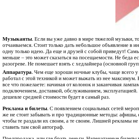
Музыканты
. Если вы уже давно в мире тяжелой музыки, то
отчаиваемся. Стоит только дать небольшое объявление в ин
одну только идею. Да еще и друзей с собой приведут! Самы
меньше – это может сказаться на посещаемости. Не беда ес
разогреве. Не помешает взять с хедлайнера (основной груп
Аппаратура
. Чем еще хороши ночные клубы, чаще всего у
работал с этой техникой и может выжать из нее максимум. Е
все что пожелаете: начиная от колонок и заканчивая ламп
подключением, доставкой, обслуживанием, эксплуатацией. Н
дешевле средней стоимости будет в самый раз.
Реклама и билеты
. С появлением социальных сетей мероп
же не стоит забывать и про традиционные методы: афишы, ф
чтобы те раздали их своим, а те своим. Лишней рекламы н
ставить там свой автограф.
Предпродажа, или где брать деньги. Напечатанные билеты у