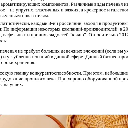
 ароматизирующих компонентов. Различные виды печенья изг
ное – из упругих, эластичных и вязких, а крекерное и гале
 вкусовым показателям.
татистически, каждый 3-ий россиянин, заходя в продуктовый
ет. По информации некоторых компаний-производителей, в 2
 вафельных и прочих сладостей “к чаю”. Относительно 2012
ст.
 печенья не требует больших денежных вложений (если вы 
) и углубленных знаний в данной сфере. Данный бизнес-про
 сроки хранения.
сокую планку конкурентоспособности. При этом, небольши
орудование прошлого века. При хорошо оборудованной прои
 на успех.