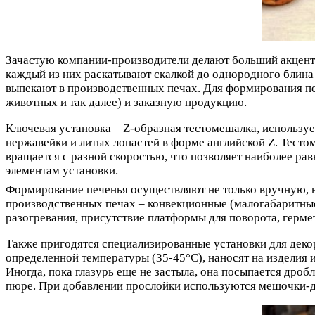
Зачастую компании-производители делают больший акцент н
каждый из них раскатывают скалкой до однородного блина
выпекают в производственных печах. Для формирования пе
животных и так далее) и заказную продукцию.
Ключевая установка – Z-образная тестомешалка, используе
нержавейки и литых лопастей в форме английской Z. Тесто
вращается с разной скоростью, что позволяет наиболее ра
элементам установки.
Формирование печенья осуществляют не только вручную, 
производственных печах – конвекционные (малогабаритные
разогревания, присутствие платформы для поворота, герм
Также пригодятся специализированные установки для декор
определенной температуры (35-45°C), наносят на изделия 
Иногда, пока глазурь еще не застыла, она посыпается дро
пюре. При добавлении прослойки используются мешочки-до