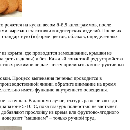
о режется на куски весом 8-8,5 килограммов, после
ми вырезают заготовки кондитерских изделий. После их
стандартную (в форме цветов, облаков, определенных
 из корыта, где проводится замешивание, крышки из
агреть изделия) и без. Каждый лопастной ряд устройства
остных режимов не дает тесту прилипать к конструктивных
овки. Процесс выпекания печенья проводится в
производственной линии, обратите внимание на время
елательно иметь функцию внутреннего освещения.
е глазурью. В данном случае, глазурь разогревают до
иапазоне 5-10°C, пока глазурь полностью не застынет.
да добавляют прослойку из крема или фруктово-ягодного
 доверяют “машинам” – только ручной труд.