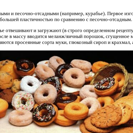
ми и песочно-отсадными (например, курабье). Первое изгот
т большей пластичностью по сравнению с песочно-отсадным.
рье отвешивают и загружают (в строго определенном рецеп
осле в массу вводится меланж/яичный порошок, сгущенное м
ляются просеянные сорта муки, глюкозный сироп и крахмал,