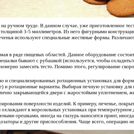
а ручном труде. В данном случае, уже приготовленное тест
 толщиной 3-5 миллиметров. Из него фигурными конструкция
ченья используют специальные жестяные формы. Различают 
мая в ряде пищевых областей. Данное оборудование состоит
мешалки бывают с рубашкой (используется, чтобы охладить/н
вномерно замесить тесто. Помимо этого, регулирование скор
но и специализированных ротационных установках для форм
) и ротационные варианты. Выбирая печную установку для 
етично закрывающейся двери с жаростойким уплотнением, ж
ирования поверхности изделий. К примеру, печенье, покрыто
и охлаждают в морозильных установках при температурном д
блеными орешками, иногда на глазурь наносится принт, иног
заторы и другие приспособления. Чаще всего, операцию не