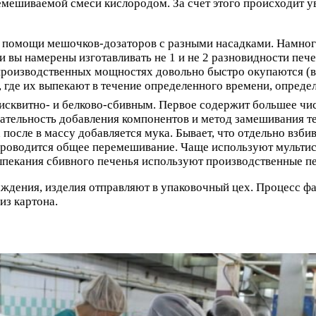
мешиваемой смеси кислородом. За счет этого происходит ув
ри помощи мешочков-дозаторов с разными насадками. Намно
 вы намерены изготавливать не 1 и не 2 разновидности пече
производственных мощностях довольно быстро окупаются (в 
где их выпекают в течение определенного времени, опреде
бисквитно- и белково-сбивным. Первое содержит большее чис
ательность добавления компонентов и метод замешивания те
после в массу добавляется мука. Бывает, что отдельно взби
е проводится общее перемешивание. Чаще используют мульт
выпекания сбивного печенья используют производственные пе
дения, изделия отправляют в упаковочный цех. Процесс фас
из картона.