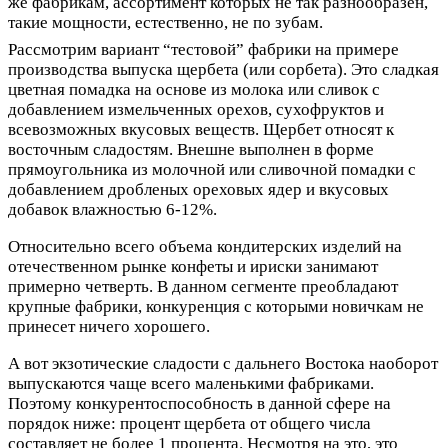
же фабрикам, ассортимент которых не так разнообразен,
такие мощности, естественно, не по зубам.
Рассмотрим вариант “тестовой” фабрики на примере
производства выпуска щербета (или сорбета). Это сладкая
цветная помадка на основе из молока или сливок с
добавлением измельченных орехов, сухофруктов и
всевозможных вкусовых веществ. Щербет относят к
восточным сладостям. Внешне выполнен в форме
прямоугольника из молочной или сливочной помадки с
добавлением дробленых ореховых ядер и вкусовых
добавок влажностью 6-12%.
Относительно всего объема кондитерских изделий на
отечественном рынке конфеты и ириски занимают
примерно четверть. В данном сегменте преобладают
крупные фабрики, конкуренция с которыми новичкам не
принесет ничего хорошего.
А вот экзотические сладости с дальнего Востока наоборот
выпускаются чаще всего маленькими фабриками.
Поэтому конкурентоспособность в данной сфере на
порядок ниже: процент щербета от общего числа
составляет не более 1 процента. Несмотря на это, это