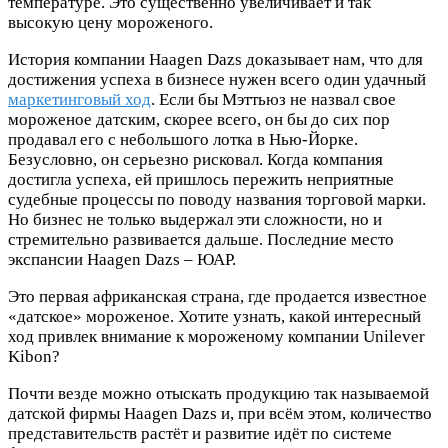
температуре. Это существенно увеличивает и так
высокую цену мороженого.
История компании Haagen Dazs доказывает нам, что для
достижения успеха в бизнесе нужен всего один удачный
маркетинговый ход
. Если бы Мэттьюз не назвал свое
мороженое датским, скорее всего, он бы до сих пор
продавал его с небольшого лотка в Нью-Йорке.
Безусловно, он серьезно рисковал. Когда компания
достигла успеха, ей пришлось пережить неприятные
судебные процессы по поводу названия торговой марки.
Но бизнес не только выдержал эти сложности, но и
стремительно развивается дальше. Последние место
экспансии Haagen Dazs – ЮАР.
Это первая африканская страна, где продается известное
«датское» мороженое. Хотите узнать, какой интересный
ход привлек внимание к мороженому компании Unilever
Kibon?
Почти везде можно отыскать продукцию так называемой
датской фирмы Haagen Dazs и, при всём этом, количество
представительств растёт и развитие идёт по системе