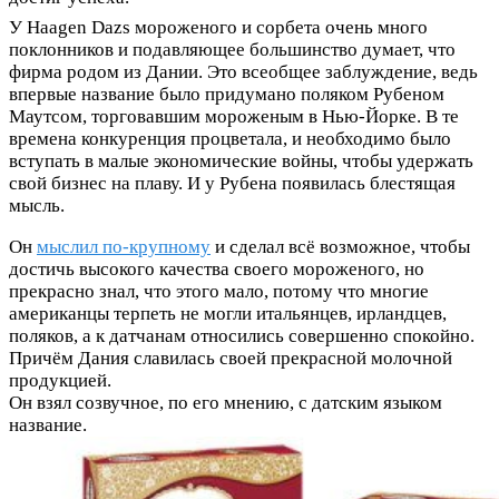
У Haagen Dazs мороженого и сорбета очень много
поклонников и подавляющее большинство думает, что
фирма родом из Дании. Это всеобщее заблуждение, ведь
впервые название было придумано поляком Рубеном
Маутсом, торговавшим мороженым в Нью-Йорке. В те
времена конкуренция процветала, и необходимо было
вступать в малые экономические войны, чтобы удержать
свой бизнес на плаву. И у Рубена появилась блестящая
мысль.
Он
мыслил по-крупному
и сделал всё возможное, чтобы
достичь высокого качества своего мороженого, но
прекрасно знал, что этого мало, потому что многие
американцы терпеть не могли итальянцев, ирландцев,
поляков, а к датчанам относились совершенно спокойно.
Причём Дания славилась своей прекрасной молочной
продукцией.
Он взял созвучное, по его мнению, с датским языком
название.