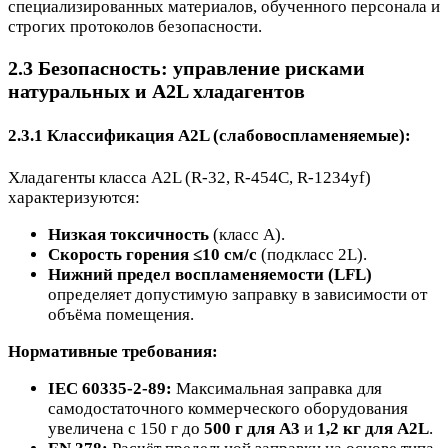
специализированных материалов, обученного персонала и
строгих протоколов безопасности.
2.3 Безопасность: управление рисками
натуральных и A2L хладагентов
2.3.1 Классификация A2L (слабовоспламеняемые):
Хладагенты класса A2L (R-32, R-454C, R-1234yf)
характеризуются:
Низкая токсичность
(класс A).
Скорость горения ≤10 см/с
(подкласс 2L).
Нижний предел воспламеняемости (LFL)
определяет допустимую заправку в зависимости от
объёма помещения.
Нормативные требования:
IEC 60335-2-89:
Максимальная заправка для
самодостаточного коммерческого оборудования
увеличена с 150 г до
500 г для A3
и
1,2 кг для A2L
.