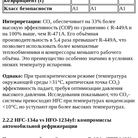
коэффициент (ε)
Класс безопасности
A1
A1
A1
Интерпретация:
CO₂ обеспечивает на 33% более
высокую эффективность (COP) по сравнению с R-449A и
на 100% выше, чем R-471A. Его объёмная
производительность в 5,4 раза превышает R-449A, что
позволяет использовать более компактные
теплообменники и компрессоры меньшего рабочего
объёма. Это преимущество особенно значимо в условиях
низких температур испарения.
Однако:
При транскритическом режиме (температура
окружающей среды >31°C, критическая точка CO₂)
эффективность падает, требуя оптимизации давления
высокого давления. Исследования показывают, что CO₂-
системы превосходят HFC при температурах конденсации
<10°C, но уступают при более высоких температурах.
2.2.2 HFC-134a vs HFO-1234yf: компромиссы
автомобильной рефрижерации