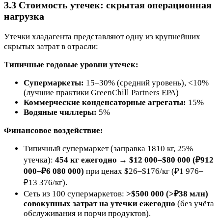
3.3 Стоимость утечек: скрытая операционная
нагрузка
Утечки хладагента представляют одну из крупнейших
скрытых затрат в отрасли:
Типичные годовые уровни утечек:
Супермаркеты:
15–30% (средний уровень), <10%
(лучшие практики GreenChill Partners EPA)
Коммерческие конденсаторные агрегаты:
15%
Водяные чиллеры:
5%
Финансовое воздействие:
Типичный супермаркет (заправка 1810 кг, 25%
утечка):
454 кг ежегодно → $12 000–$80 000 (₽912
000–₽6 080 000)
при ценах $26–$176/кг (₽1 976–
₽13 376/кг).
Сеть из 100 супермаркетов:
>$500 000 (>₽38 млн)
совокупных затрат на утечки ежегодно
(без учёта
обслуживания и порчи продуктов).