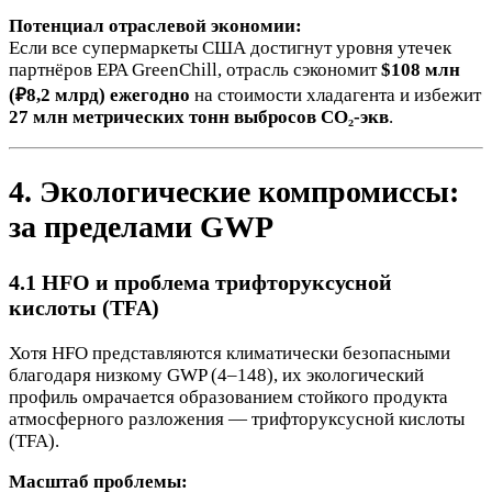
Потенциал отраслевой экономии:
Если все супермаркеты США достигнут уровня утечек
партнёров EPA GreenChill, отрасль сэкономит
$108 млн
(₽8,2 млрд) ежегодно
на стоимости хладагента и избежит
27 млн метрических тонн выбросов CO₂-экв
.
4. Экологические компромиссы:
за пределами GWP
4.1 HFO и проблема трифторуксусной
кислоты (TFA)
Хотя HFO представляются климатически безопасными
благодаря низкому GWP (4–148), их экологический
профиль омрачается образованием стойкого продукта
атмосферного разложения — трифторуксусной кислоты
(TFA).
Масштаб проблемы: