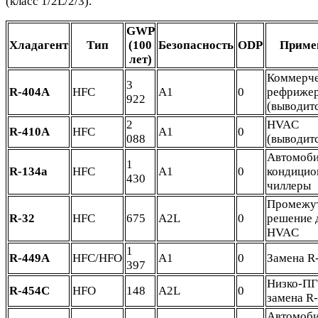
(класс 1/2L/2/3).
GWP
Хладагент
Тип
(100
Безопасность
ODP
Приме
лет)
Коммерче
3
R-404A
HFC
A1
0
рефриже
922
(выводит
2
HVAC
R-410A
HFC
A1
0
088
(выводит
Автомоб
1
R-134a
HFC
A1
0
кондицио
430
чиллеры
Промежу
R-32
HFC
675
A2L
0
решение 
HVAC
1
R-449A
HFC/HFO
A1
0
Замена R
397
Низко-П
R-454C
HFO
148
A2L
0
замена R
Автомоб