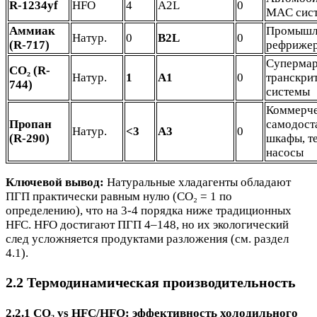
R-1234yf
HFO
4
A2L
0
MAC сис
Аммиак
Промышл
Натур.
0
B2L
0
(R-717)
рефриже
Супермар
CO₂ (R-
Натур.
1
A1
0
транскри
744)
системы
Коммерче
Пропан
самодост
Натур.
<3
A3
0
(R-290)
шкафы, т
насосы
Ключевой вывод:
Натуральные хладагенты обладают
ПГП практически равным нулю (CO₂ = 1 по
определению), что на 3-4 порядка ниже традиционных
HFC. HFO достигают ПГП 4–148, но их экологический
след усложняется продуктами разложения (см. раздел
4.1).
2.2 Термодинамическая производительность
2.2.1 CO₂ vs HFC/HFO: эффективность холодильного