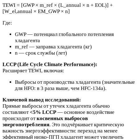
TEWI = [GWP × m_ref × (L_annual × n + EOL)] +
[W_el,annual × EM_GWP × n]
Где:
GWP — потенциал глобального потепления
хладагента
m_ref — заправка хладагента (кг)
n — срок службы (лет)
LCCP (Life Cycle Climate Performance):
Расширяет TEWI, включая:
Выбросы от производства хладагента (значительные
для HFO: в 3 раза выше, чем HFC-134a).
Ключевой вывод исследований:
Прямые выбросы от утечек хладагента обычно
составляют
<5% LCCP
— основное воздействие
происходит от
косвенных выбросов
энергопотребления
. Это подчёркивает критическую
важность энергоэффективности: переход на менее
эффективный низко-ПГП хладагент может увеличить