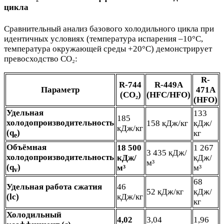
цикла
Сравнительный анализ базового холодильного цикла при
идентичных условиях (температура испарения –10°C,
температура окружающей среды +20°C) демонстрирует
превосходство CO₂:
R-
R-744
R-449A
Параметр
471A
(CO₂)
(HFC/HFO)
(HFO)
Удельная
133
185
холодопроизводительность
158 кДж/кг
кДж/
кДж/кг
(q
)
кг
e
Объёмная
18 500
1 267
3 435 кДж/
холодопроизводительность
кДж/
кДж/
м³
(q
)
м³
м³
v
68
Удельная работа сжатия
46
52 кДж/кг
кДж/
(lc)
кДж/кг
кг
Холодильный
4,02
3,04
1,96