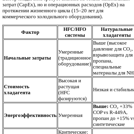
затрат (CapEx), но и операционных расходов (OpEx) на
протяжении жизненного цикла (15–20 лет для
коммерческого холодильного оборудования).
HFC/HFO
Натуральные
Фактор
системы
хладагенты
Выше (высокое
давление для CO₂,
Умеренные
взрывозащита для
Начальные затраты
(традиционное
пропана,
оборудование)
специальные
материалы для NH
Высокая и
Стоимость
растущая
Низкая и стабильн
хладагента
(HFC
фазируются)
Выше:
CO₂ +33%
COP vs R-449A,
Энергоэффективность
Умеренная
пропан до +15% v
синтетические
Критические: