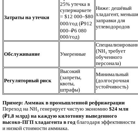
25% утечка в
Ниже: дешёвый
супермаркете
хладагент, меньш
= $12 000–$80
Затраты на утечки
заправки для
000/год (₽912
углеводородов
000–₽6 080
000/год)
Специализирован
(NH₃ требует
Обслуживание
Умеренные
обученного
персонала)
Высокий
Минимальный
(запреты,
Регуляторный риск
(долгосрочная
квоты,
устойчивость)
штрафы)
Пример: Аммиак в промышленной рефрижерации
Переход на NH₃ генерирует чистую экономию
$24 млн
(₽1,8 млрд) на каждую килотонну выведенного
высоко-ПГП хладагента в год
благодаря эффективности
и низкой стоимости аммиака.