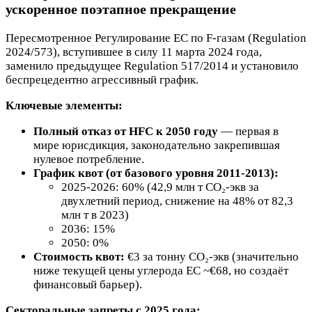
ускоренное поэтапное прекращение
Пересмотренное Регулирование ЕС по F-газам (Regulation
2024/573), вступившее в силу 11 марта 2024 года,
заменило предыдущее Regulation 517/2014 и установило
беспрецедентно агрессивный график.
Ключевые элементы:
Полный отказ от HFC к 2050 году
— первая в
мире юрисдикция, законодательно закрепившая
нулевое потребление.
График квот (от базового уровня 2011-2013):
2025-2026: 60% (42,9 млн т CO₂-экв за
двухлетний период, снижение на 48% от 82,3
млн т в 2023)
2036: 15%
2050: 0%
Стоимость квот:
€3 за тонну CO₂-экв (значительно
ниже текущей цены углерода ЕС ~€68, но создаёт
финансовый барьер).
Секторальные запреты с 2025 года: