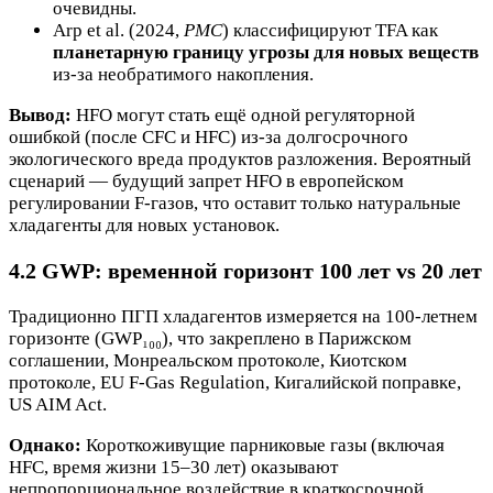
очевидны.
Arp et al. (2024,
PMC
) классифицируют TFA как
планетарную границу угрозы для новых веществ
из-за необратимого накопления.
Вывод:
HFO могут стать ещё одной регуляторной
ошибкой (после CFC и HFC) из-за долгосрочного
экологического вреда продуктов разложения. Вероятный
сценарий — будущий запрет HFO в европейском
регулировании F-газов, что оставит только натуральные
хладагенты для новых установок.
4.2 GWP: временной горизонт 100 лет vs 20 лет
Традиционно ПГП хладагентов измеряется на 100-летнем
горизонте (GWP₁₀₀), что закреплено в Парижском
соглашении, Монреальском протоколе, Киотском
протоколе, EU F-Gas Regulation, Кигалийской поправке,
US AIM Act.
Однако:
Короткоживущие парниковые газы (включая
HFC, время жизни 15–30 лет) оказывают
непропорциональное воздействие в краткосрочной