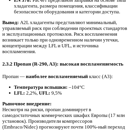
EN 378:
Расчёт предельной заправки на основе типа
хладагента, размера помещения, классификации
безопасности оборудования и категории доступа.
Вывод:
A2L хладагенты представляют минимальный,
управляемый риск при соблюдении проектных стандартов
и эксплуатационных протоколов. Риск воспламенения
возникает только при одновременном наличии утечки,
концентрации между LFL и UFL, и источника
воспламенения.
2.3.2 Пропан (R-290, A3): высокая воспламеняемость
Пропан —
наиболее воспламеняемый
класс (A3):
Температура вспышки:
–104°C
LFL:
2,2%,
UFL:
9,5%
Рыночное внедрение:
Несмотря на риски, пропан доминирует в
самодостаточных коммерческих шкафах Европы (17 млн
установок). Производители компрессоров
(Embraco/Nidec) прогнозируют почти 100%-ный переход