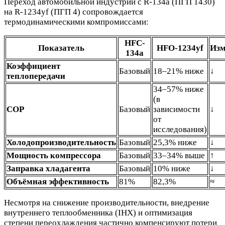
Переход автомобильной индустрии с R-134a (ПГП 1430)
на R-1234yf (ПГП 4) сопровождается
термодинамическими компромиссами:
HFC-
Показатель
HFO-1234yf
Изм
134a
Коэффициент
Базовый
18–21% ниже
↓
теплопередачи
34–57% ниже
(в
COP
Базовый
зависимости
↓
от
исследования)
Холодопроизводительность
Базовый
25,3% ниже
↓
Мощность компрессора
Базовый
33–34% выше
↑
Заправка хладагента
Базовый
10% ниже
↓
Объёмная эффективность
81%
82,3%
≈
Несмотря на снижение производительности, внедрение
внутреннего теплообменника (IHX) и оптимизация
степени переохлаждения частично компенсируют потери