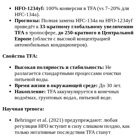
HFO-1234yf:
100% конверсия в TFA (vs 7–20% для
HFC-134a).
Прогнозы:
Полная замена HFC-134a на HFO-1234yf
приведёт к
33-кратному глобальному увеличению
TFA
в тропосфере,
до 250-кратного в Центральной
Европе
(области с высокой концентрацией
автомобильных кондиционеров).
Свойства TFA:
Высокая полярность и стабильность:
Не
разлагается стандартными процессами очистки
питьевой воды.
Время жизни в окружающей среде:
До 30 лет.
Накопление:
TFA аккумулируется в конечных
водоёмах, грунтовых водах, питьевой воде.
Научная тревога:
Behringer et al. (2021) предупреждают: любая
регуляция HFO вступит в силу слишком поздно, как
только негативные последствия TFA станут