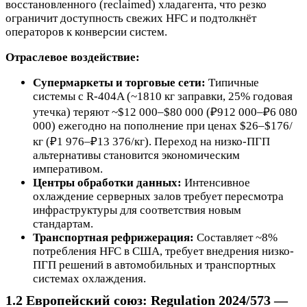
восстановленного (reclaimed) хладагента, что резко
ограничит доступность свежих HFC и подтолкнёт
операторов к конверсии систем.
Отраслевое воздействие:
Супермаркеты и торговые сети:
Типичные
системы с R-404A (~1810 кг заправки, 25% годовая
утечка) теряют ~$12 000–$80 000 (₽912 000–₽6 080
000) ежегодно на пополнение при ценах $26–$176/
кг (₽1 976–₽13 376/кг). Переход на низко-ПГП
альтернативы становится экономическим
императивом.
Центры обработки данных:
Интенсивное
охлаждение серверных залов требует пересмотра
инфраструктуры для соответствия новым
стандартам.
Транспортная рефрижерация:
Составляет ~8%
потребления HFC в США, требует внедрения низко-
ПГП решений в автомобильных и транспортных
системах охлаждения.
1.2 Европейский союз: Regulation 2024/573 —