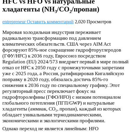
HFC vs HFO vs натуральные
хладагенты (NH₃/CO₂/пропан)
entrepreneur
Оставить комментарий
2,020 Просмотров
Мировая холодильная индустрия переживает
радикальную трансформацию под давлением
климатических обязательств. США через AIM Act
форсируют 85%-ное сокращение гидрофторуглеродов
(ГФУ/HFC) к 2036 году, Евросоюз посредством
Regulation (EU) 2024/573 внедряет первый в мире полный
отказ от HFC к 2050 году с промежуточными запретами
уже с 2025 года, а Россия, ратифицировав Кигалийскую
поправку в 2020 году, обязалась достичь 85%-го
снижения к 2036 году по специальному графику. Этот
регуляторный пресс переключает фокус на
гидрофторолефины (ГФО/HFO) с низким потенциалом
глобального потепления (ПГП/GWP) и натуральные
хладагенты (аммиак, CO₂, пропан), каждый из которых
обладает уникальными термодинамическими,
экономическими и экологическими профилями.
Однако переход не является линейным: HFO