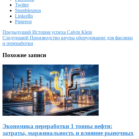
Twitter
Stumbleupon
LinkedIn
Pinterest
Предыдущий
История успеха Calvin Klein
Следующий
Производство крупы оборудование для фасовки
и переработки
Похожие записи
Экономика переработки 1 тонны нефти:
затраты, маржинальность и влияние рыночных