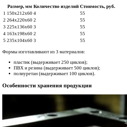
Размер, мм
Количество изделий
Стоимость, руб.
1
150х212х60
4
55
2
264х220х60
2
55
3
225х136х60
3
55
4
163х198х60
2
55
5
235х104х60
3
55
Формы изготавливают из 3 материалов:
пластик (выдерживает 250 циклов);
ПВХ и резина (выдерживает 500 циклов);
полиуретан (выдерживает 100 циклов).
Особенности хранения продукции