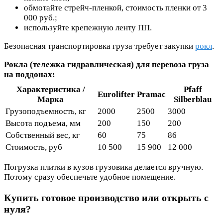
обмотайте стрейч-пленкой, стоимость пленки от 3
000 руб.;
используйте крепежную ленту ПП.
Безопасная транспортировка груза требует закупки
рокл
.
Рокла (тележка гидравлическая) для перевоза груза
на поддонах:
Характеристика /
Pfaff
Eurolifter
Pramac
Марка
Silberblau
Грузоподъемность, кг
2000
2500
3000
Высота подъема, мм
200
150
200
Собственный вес, кг
60
75
86
Стоимость, руб
10 500
15 900
12 000
Погрузка плитки в кузов грузовика делается вручную.
Потому сразу обеспечьте удобное помещение.
Купить готовое производство или открыть с
нуля?