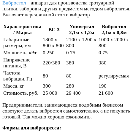
Вибростол
– аппарат для производства тротуарной
плитки, заборов и других предметом методом вибролитья.
Включает передвижной стол и вибратор.
Характеристика
Универсал
Вибростол
ВС-3
/ Марка
2,1м х 1,2м
2,1м х 0,8м
Габаритные
1800 х
2100 х 1200 х
1000 х 2000 х
размеры, мм
800 х 800
800
800
Мощность, кВт
0.250
0.75
0.75
Напряжение
220/380
380
380
питания, В.
Частота
80
80
регулируемая
вибрации, Гц
Масса, кг
300
280
190
Стоимость, руб.
25 000
29 400
21 600
Предприниматели, занимающиеся подобным бизнесом
советуют делать вибростол самостоятельно, а не покупать
готовый. Так можно хорошо сэкономить.
Формы для вибропресса: