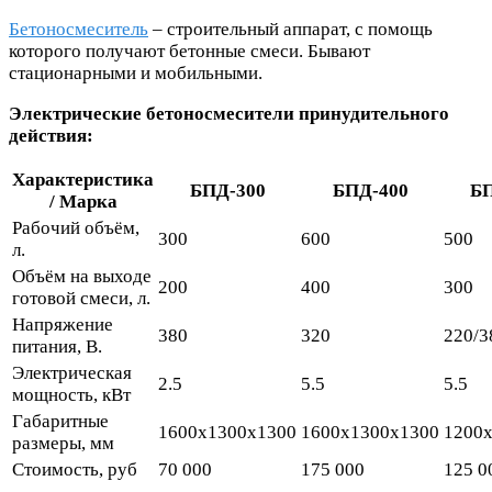
Бетоносмеситель
– строительный аппарат, с помощь
которого получают бетонные смеси. Бывают
стационарными и мобильными.
Электрические бетоносмесители принудительного
действия:
Характеристика
БПД-300
БПД-400
БП
/ Марка
Рабочий объём,
300
600
500
л.
Объём на выходе
200
400
300
готовой смеси, л.
Напряжение
380
320
220/3
питания, В.
Электрическая
2.5
5.5
5.5
мощность, кВт
Габаритные
1600х1300х1300
1600х1300х1300
1200
размеры, мм
Стоимость, руб
70 000
175 000
125 0