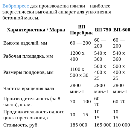
Вибропресс
для производства плитки – наиболее
энергетически выгодный аппарат для уплотнения
бетонной массы.
ВП
Характеристика / Марка
ВП 750
ВП-600
Поребрик
60 —
60 —
Высота изделий, мм
60 — 200
200
200
1200 х
540 х
540 х
Рабочая площадка, мм
400
360
360
500 х
500 х
1100 х
Размеры поддонов, мм
400 х
400 х
500 х 30
25
25
2800
2800
2800
Частота вращения вала
мин.-1
мин.-1
мин.-1
Производительность (за 8
60 —
70 — 100
60-70
часов), кв. м.
70
Продолжительность одного
10 —
10 —
10 — 15
цикла прессования, с
15
15
Стоимость, руб.
185 000
165 000
110 000