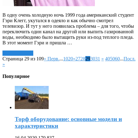
В одну очень холодную ночь 1999 года американский студент
Гэри Клегг, укутался в одеяло и как обычно смотрел
телевизор. И тут у него появилась проблема – для того, чтобы
переключить один канал на другой или выпить газированной
воды, необходимо было вытащить руки из-под теплого пледа.
В этот момент Гэри и пришла …
Читать далее »
Страница 29 из 109
« Перв.
...
10
20
«
27
28
29
30
31
»
40
50
60
...
Посл.
»
Популярное
Торф оборудование: основные модели и
характеристики
16.04.2020
170,837