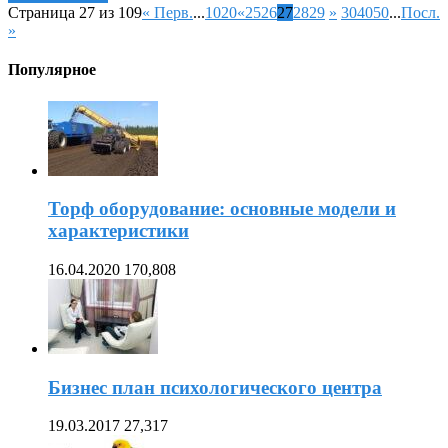
Страница 27 из 109
« Перв.
...
10
20
«
25
26
27
28
29
»
30
40
50
...
Посл.
»
Популярное
Торф оборудование: основные модели и
характеристики
16.04.2020
170,808
Бизнес план психологического центра
19.03.2017
27,317