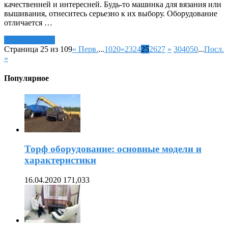
качественней и интересней. Будь-то машинка для вязания или
вышивания, отнеситесь серьезно к их выбору. Оборудование
отличается …
Читать далее »
Страница 25 из 109
« Перв.
...
10
20
«
23
24
25
26
27
»
30
40
50
...
Посл.
»
Популярное
Торф оборудование: основные модели и
характеристики
16.04.2020
171,033