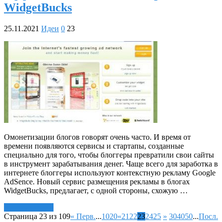
WidgetBucks
25.11.2021
Идеи
0
23
Омонетизации блогов говорят очень часто. И время от
времени появляются сервисы и стартапы, созданные
специально для того, чтобы блоггеры превратили свои сайты
в инструмент зарабатывания денег. Чаще всего для заработка в
интернете блоггеры используют контекстную рекламу Google
AdSence. Новый сервис размещения рекламы в блогах
WidgetBucks, предлагает, с одной стороны, схожую …
Читать далее »
Страница 23 из 109
« Перв.
...
10
20
«
21
22
23
24
25
»
30
40
50
...
Посл.