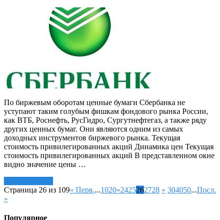
По биржевым оборотам ценные бумаги Сбербанка не
уступают таким голубым фишкам фондового рынка России,
как ВТБ, Роснефть, РусГидро, Сургутнефтегаз, а также ряду
других ценных бумаг. Они являются одним из самых
доходных инструментов биржевого рынка. Текущая
стоимость привилегированных акций Динамика цен Текущая
стоимость привилегированных акций В представленном окне
видно значение цены …
Читать далее »
Страница 26 из 109
« Перв.
...
10
20
«
24
25
26
27
28
»
30
40
50
...
Посл.
»
Популярное