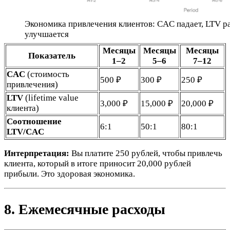
Экономика привлечения клиентов: CAC падает, LTV р
улучшается
Месяцы
Месяцы
Месяцы
Показатель
1–2
5–6
7–12
CAC
(стоимость
500 ₽
300 ₽
250 ₽
привлечения)
LTV
(lifetime value
3,000 ₽
15,000 ₽
20,000 ₽
клиента)
Соотношение
6:1
50:1
80:1
LTV/CAC
Интерпретация:
Вы платите 250 рублей, чтобы привлечь
клиента, который в итоге приносит 20,000 рублей
прибыли. Это здоровая экономика.
8. Ежемесячные расходы