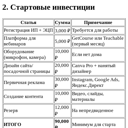
2. Стартовые инвестиции
Статья
Сумма
Примечание
Регистрация ИП + ЭЦП
Требуется для работы
3,000 ₽
Платформа для
GetCourse или Teachable
5,000 ₽
вебинаров
(первый месяц)
10,000
Оборудование
Если нет дома
(микрофон, камера)
₽
20,000
Дизайн сайта/
Canva Pro + нанятый
посадочной страницы
дизайнер
₽
30,000
Instagram, Google Ads,
Первичная реклама
Яндекс.Директ
₽
10,000
Видео, слайды,
Создание контента
материалы
₽
12,000
Резерв
На непредвиденное
₽
90,000
ИТОГО
Минимум для старта
₽