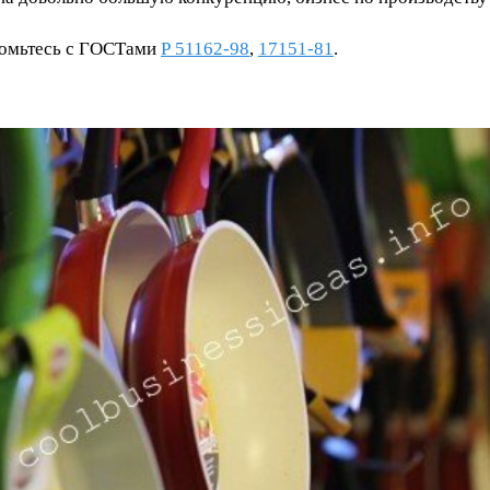
комьтесь с ГОСТами
Р 51162-98
,
17151-81
.