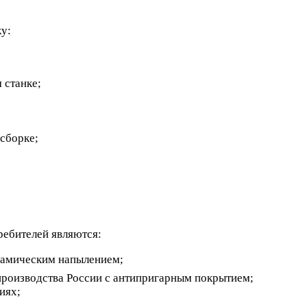
у:
 станке;
сборке;
ебителей являются:
ерамическим напылением;
производства России с антипригарным покрытием;
иях;