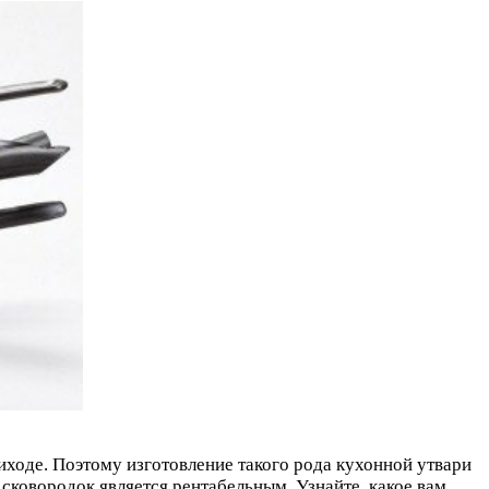
иходе. Поэтому изготовление такого рода кухонной утвари
сковородок является рентабельным. Узнайте, какое вам