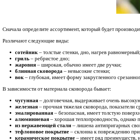
Сначала определите ассортимент, который будет производит
Различают следующие виды:
сотейник
– толстые стенки, дно, нагрев равномерный
гриль
– ребристое дно;
жаровня
– широкая, обычно имеет две ручки;
блинная сковорода
– невысокие стенки;
вок
– глубокая, имеет форму закругленного срезанног
В зависимости от материала сковорода бывает:
чугунная
– долговечная, выдерживает очень высокую
железная
– прочная тяжелая сковорода, показатели с
эмалированная
– безопасная, имеет толстую поверхн
алюминиевая
– хорошая теплопроводность, однако п
из нержавеющей стали
– лишена антипригарных сво
тефлоновое покрытие
– склонна к повреждению при 
керамическое покрытие
– имеет ряд преимуществ, н