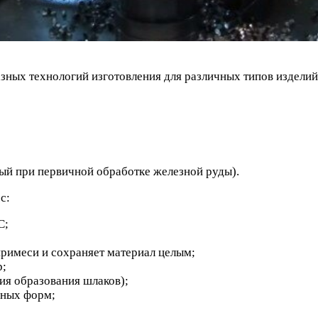
зных технологий изготовления для различных типов издели
ый при первичной обработке железной руды).
с:
С;
примеси и сохраняет материал целым;
р;
ия образования шлаков);
нных форм;