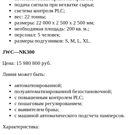
подача сигнала при нехватке сырья;
система контроля PLC;
вес: 22 тонны;
размеры: 22 000 х 2 500 х 2 500 мм;
необходимая площадь: 200 кв. м.;
персонал: 5 человек;
размеры подгузников: S, M, L, XL.
JWC—NK300
Цена: 15 980 800 руб.
Линия может быть:
автоматизированной;
полуавтоматизированной безостановочной;
с повышенным контролем PLC;
с пошаговым регулированием;
с выявителем брака;
с машиной автоматического подсчета памперсов.
Характеристика: