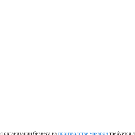
ля организации бизнеса на
производстве макарон
требуется д