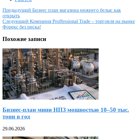
Предыдущий
Бизнес план магазина нижнего белья: как
открыть
Следующий
Компания Proffessional Trade – торговля на рынке
Форекс без риска!
Похожие записи
Бизнес-план мини НПЗ мощностью 10–50 тыс.
тонн в год
29.06.2026