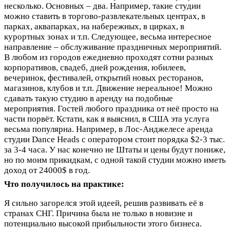
несколько. Основных – два. Например, такие студии
можно ставить в торгово-развлекательных центрах, в
парках, аквапарках, на набережных, в цирках, в
курортных зонах и т.п. Следующее, весьма интересное
направление – обслуживание праздничных мероприятий.
В любом из городов ежедневно проходят сотни разных
корпоративов, свадеб, дней рождения, юбилеев,
вечеринок, фестивалей, открытий новых ресторанов,
магазинов, клубов и т.п. Движение нереальное! Можно
сдавать такую студию в аренду на подобные
мероприятия. Гостей любого праздника от неё просто на
части порвёт. Кстати, как я выяснил, в США эта услуга
весьма популярна. Например, в Лос-Анджелесе аренда
студии Dance Heads с оператором стоит порядка $2-3 тыс.
за 3-4 часа. У нас конечно не Штаты и цены будут пониже,
но по моим прикидкам, с одной такой студии можно иметь
доход от 24000$ в год.
Что получилось на практике:
Я сильно загорелся этой идеей, решив развивать её в
странах СНГ. Причина была не только в новизне и
потенциально высокой прибыльности этого бизнеса.