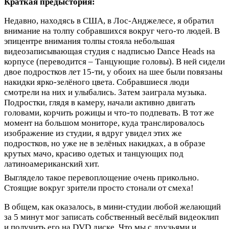
Краткая предыстория:
Недавно, находясь в США, в Лос-Анджелесе, я обратил
внимание на толпу собравшихся вокруг чего-то людей. В
эпицентре внимания толпы стояла небольшая
видеозаписывающая студия с надписью Dance Heads на
корпусе (переводится – Танцующие головы). В ней сидели
двое подростков лет 15-ти, у обоих на шее были повязаны
накидки ярко-зелёного цвета. Собравшиеся люди
смотрели на них и улыбались. Затем заиграла музыка.
Подростки, глядя в камеру, начали активно двигать
головами, корчить рожицы и что-то подпевать. В тот же
момент на большом мониторе, куда транслировалось
изображение из студии, я вдруг увидел этих же
подростков, но уже не в зелёных накидках, а в образе
крутых мачо, красиво одетых и танцующих под
латиноамериканский хит.
Выглядело такое перевоплощение очень прикольно.
Стоящие вокруг зрители просто стонали от смеха!
В общем, как оказалось, в мини-студии любой желающий
за 5 минут мог записать собственный весёлый видеоклип
и получить его на DVD диске. Что мы с друзьями и